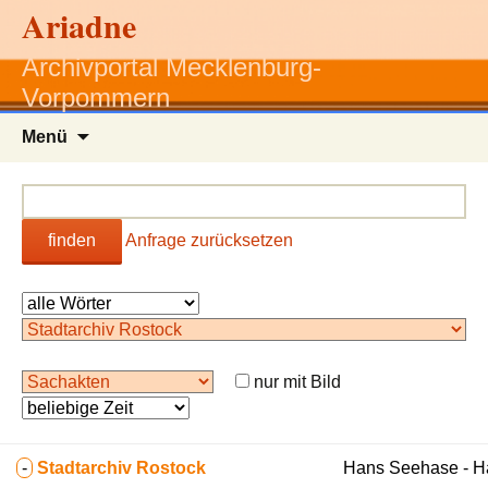
Ariadne
Archivportal Mecklenburg-
Vorpommern
Zum
Menü
Inhalt
springen
finden
Anfrage zurücksetzen
nur mit Bild
-
Stadtarchiv Rostock
Hans Seehase - 