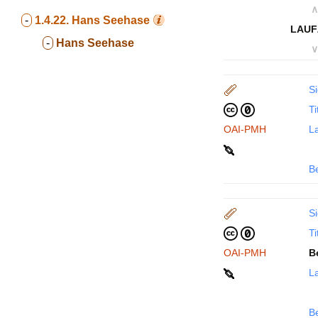
∧
-
1.4.22.
Hans Seehase
LAUF
-
Hans Seehase
∨
Si
Ti
OAI-PMH
La
B
Si
Ti
OAI-PMH
B
La
B