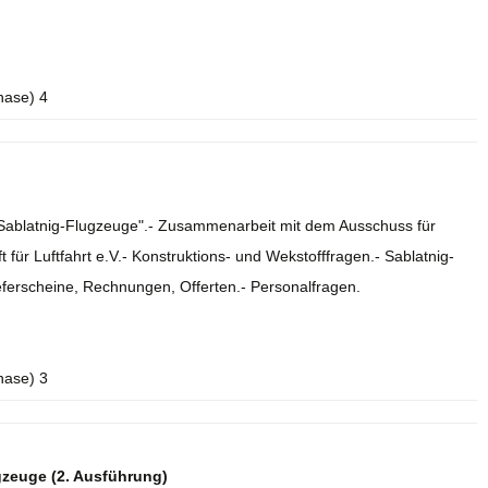
hase) 4
e Sablatnig-Flugzeuge".- Zusammenarbeit mit dem Ausschuss für
 für Luftfahrt e.V.- Konstruktions- und Wekstofffragen.- Sablatnig-
eferscheine, Rechnungen, Offerten.- Personalfragen.
hase) 3
gzeuge (2. Ausführung)