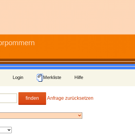
Vorpommern
Login
Merkliste
Hilfe
finden
Anfrage zurücksetzen