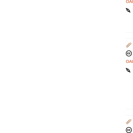
OA
OA