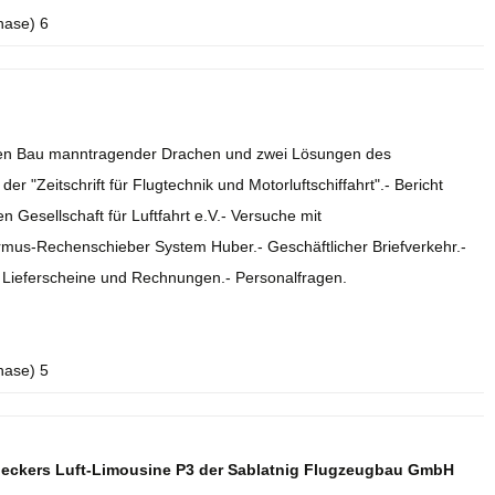
hase) 6
r den Bau manntragender Drachen und zwei Lösungen des
r "Zeitschrift für Flugtechnik und Motorluftschiffahrt".- Bericht
 Gesellschaft für Luftfahrt e.V.- Versuche mit
rmus-Rechenschieber System Huber.- Geschäftlicher Briefverkehr.-
.- Lieferscheine und Rechnungen.- Personalfragen.
hase) 5
deckers Luft-Limousine P3 der Sablatnig Flugzeugbau GmbH