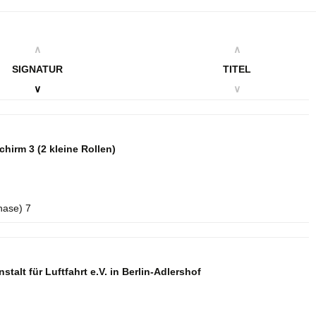
∧
∧
SIGNATUR
TITEL
∨
∨
schirm 3
(2 kleine Rollen)
hase) 7
talt für Luftfahrt e.V. in Berlin-Adlershof