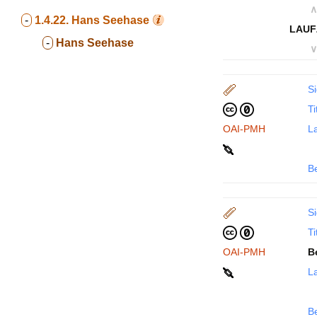
∧
-
1.4.22.
Hans Seehase
LAUF
-
Hans Seehase
∨
Si
Ti
OAI-PMH
La
B
Si
Ti
OAI-PMH
B
La
B