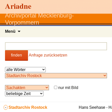
Ariadne
Archivportal Mecklenburg-
Vorpommern
Zum
Menü
Inhalt
springen
finden
Anfrage zurücksetzen
nur mit Bild
-
Stadtarchiv Rostock
Hans Seehase - 