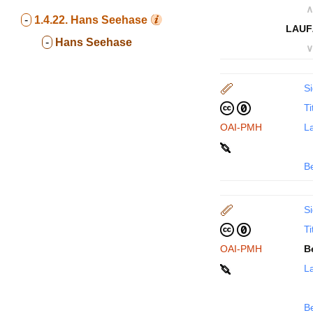
∧
-
1.4.22.
Hans Seehase
LAUF
-
Hans Seehase
∨
Si
Ti
OAI-PMH
La
B
Si
Ti
OAI-PMH
B
La
B