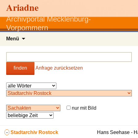
Ariadne
Archivportal Mecklenburg-
Vorpommern
Zum
Menü
Inhalt
springen
finden
Anfrage zurücksetzen
nur mit Bild
-
Stadtarchiv Rostock
Hans Seehase - 