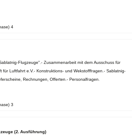
hase) 4
e Sablatnig-Flugzeuge".- Zusammenarbeit mit dem Ausschuss für
 für Luftfahrt e.V.- Konstruktions- und Wekstofffragen.- Sablatnig-
eferscheine, Rechnungen, Offerten.- Personalfragen.
hase) 3
gzeuge (2. Ausführung)