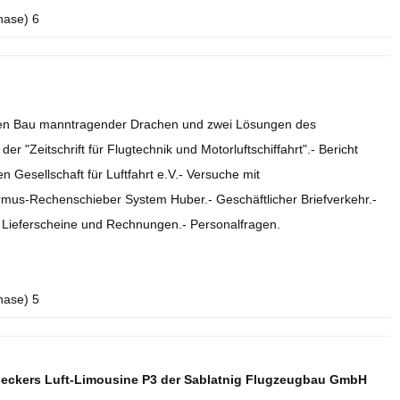
hase) 6
r den Bau manntragender Drachen und zwei Lösungen des
r "Zeitschrift für Flugtechnik und Motorluftschiffahrt".- Bericht
 Gesellschaft für Luftfahrt e.V.- Versuche mit
rmus-Rechenschieber System Huber.- Geschäftlicher Briefverkehr.-
.- Lieferscheine und Rechnungen.- Personalfragen.
hase) 5
deckers Luft-Limousine P3 der Sablatnig Flugzeugbau GmbH