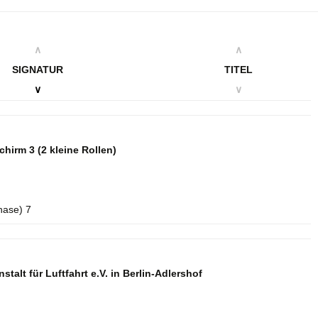
∧
∧
SIGNATUR
TITEL
∨
∨
schirm 3
(2 kleine Rollen)
hase) 7
talt für Luftfahrt e.V. in Berlin-Adlershof