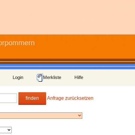
Vorpommern
Login
Merkliste
Hilfe
finden
Anfrage zurücksetzen