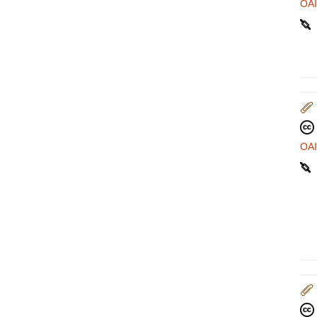
OA
OA