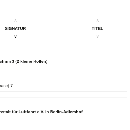
∧
∧
SIGNATUR
TITEL
∨
∨
schirm 3
(2 kleine Rollen)
hase) 7
talt für Luftfahrt e.V. in Berlin-Adlershof