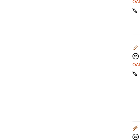
OA
OA