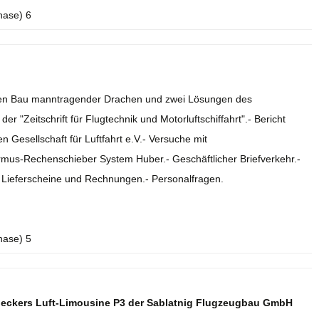
hase) 6
r den Bau manntragender Drachen und zwei Lösungen des
r "Zeitschrift für Flugtechnik und Motorluftschiffahrt".- Bericht
 Gesellschaft für Luftfahrt e.V.- Versuche mit
rmus-Rechenschieber System Huber.- Geschäftlicher Briefverkehr.-
.- Lieferscheine und Rechnungen.- Personalfragen.
hase) 5
deckers Luft-Limousine P3 der Sablatnig Flugzeugbau GmbH