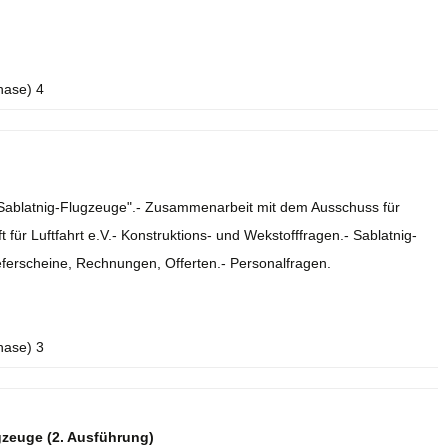
hase) 4
e Sablatnig-Flugzeuge".- Zusammenarbeit mit dem Ausschuss für
 für Luftfahrt e.V.- Konstruktions- und Wekstofffragen.- Sablatnig-
eferscheine, Rechnungen, Offerten.- Personalfragen.
hase) 3
gzeuge (2. Ausführung)