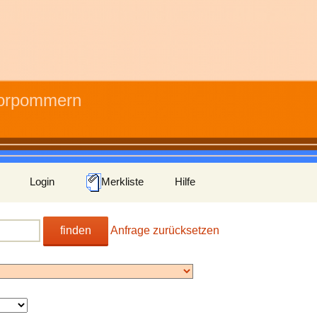
Vorpommern
Login
Merkliste
Hilfe
finden
Anfrage zurücksetzen