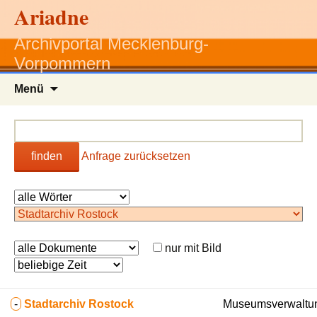
Ariadne
Archivportal Mecklenburg-
Vorpommern
Zum
Menü
Inhalt
springen
finden
Anfrage zurücksetzen
nur mit Bild
-
Stadtarchiv Rostock
Museumsverwaltung