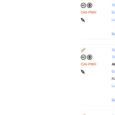
Ti
OAI-PMH
En
La
B
Si
Ti
OAI-PMH
A
En
K
La
B