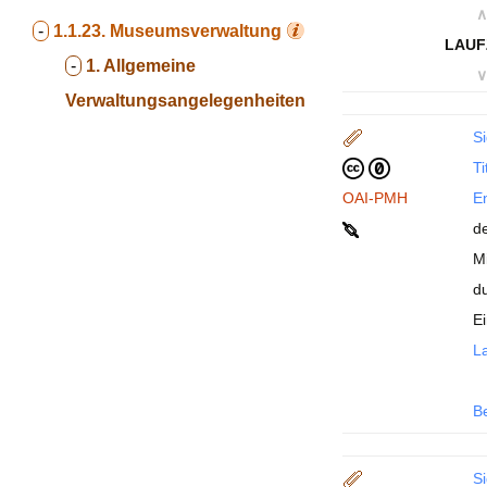
∧
-
1.1.23.
Museumsverwaltung
LAUF
-
1. Allgemeine
∨
Verwaltungsangelegenheiten
Si
Ti
OAI-PMH
En
d
M
d
E
La
B
Si