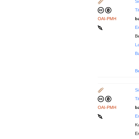
Si
Ti
OAI-PMH
b
En
Be
La
B
B
Si
Ti
OAI-PMH
b
En
K
E