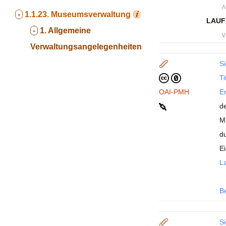
∧
-
1.1.23.
Museumsverwaltung
LAUF
-
1. Allgemeine
∨
Verwaltungsangelegenheiten
Si
Ti
OAI-PMH
En
d
M
d
E
La
B
Si