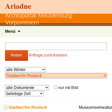
Ariadne
Archivportal Mecklenburg-
Vorpommern
Zum
Menü
Inhalt
springen
finden
Anfrage zurücksetzen
nur mit Bild
-
Stadtarchiv Rostock
Museumsverwaltung