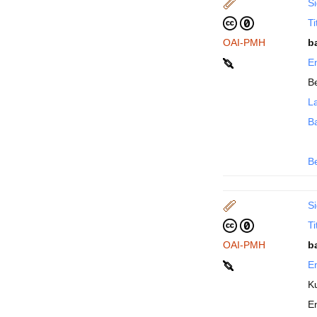
Si
Ti
OAI-PMH
b
En
Be
La
B
B
Si
Ti
OAI-PMH
b
En
K
E