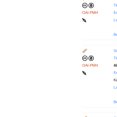
Ti
OAI-PMH
En
La
B
Si
Ti
OAI-PMH
A
En
K
La
B