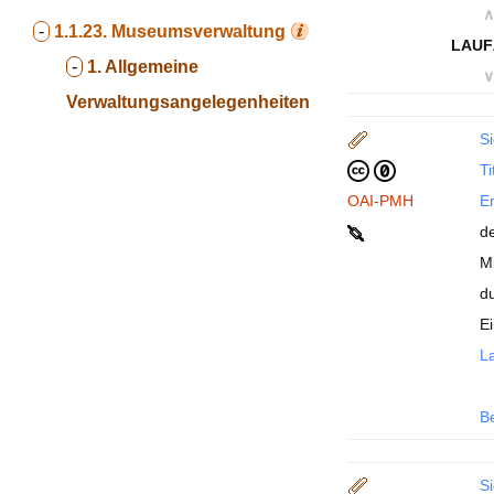
∧
-
1.1.23.
Museumsverwaltung
LAUF
-
1. Allgemeine
∨
Verwaltungsangelegenheiten
Si
Ti
OAI-PMH
En
d
M
d
E
La
B
Si