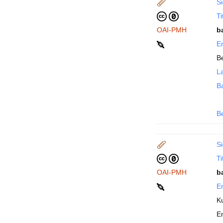
Si
Ti
OAI-PMH
b
En
Be
La
B
B
Si
Ti
OAI-PMH
b
En
K
E