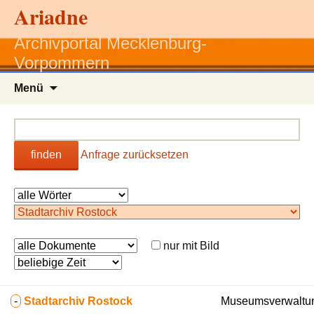
Ariadne
Archivportal Mecklenburg-
Vorpommern
Zum
Menü
Inhalt
springen
finden
Anfrage zurücksetzen
nur mit Bild
-
Stadtarchiv Rostock
Museumsverwaltung