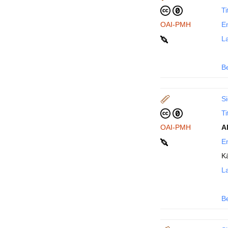
Ti
OAI-PMH
En
La
B
Si
Ti
OAI-PMH
A
En
K
La
B