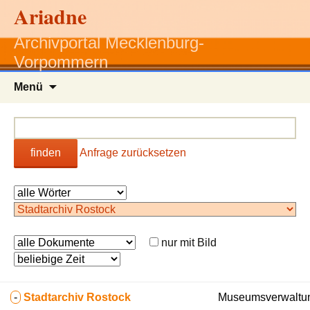
Ariadne
Archivportal Mecklenburg-
Vorpommern
Zum
Menü
Inhalt
springen
finden
Anfrage zurücksetzen
nur mit Bild
-
Stadtarchiv Rostock
Museumsverwaltung