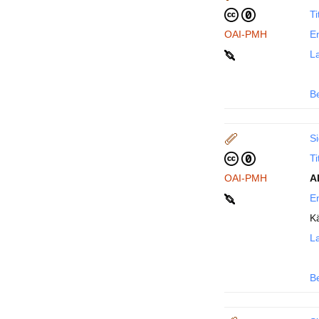
Ti
OAI-PMH
En
La
B
Si
Ti
OAI-PMH
A
En
K
La
B