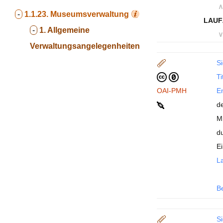
∧
-
1.1.23.
Museumsverwaltung
LAUF
-
1. Allgemeine
∨
Verwaltungsangelegenheiten
Si
Ti
OAI-PMH
En
d
M
d
E
La
B
Si