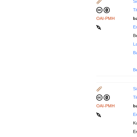
Si
Ti
OAI-PMH
b
En
Be
La
B
B
Si
Ti
OAI-PMH
b
En
K
E