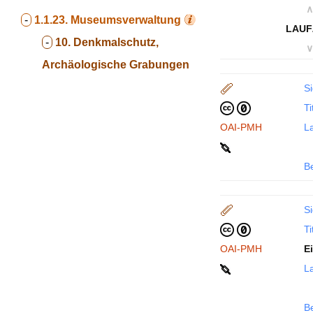
∧
-
1.1.23.
Museumsverwaltung
LAUF
-
10. Denkmalschutz,
∨
Archäologische Grabungen
Si
Ti
OAI-PMH
La
B
Si
Ti
OAI-PMH
E
La
B