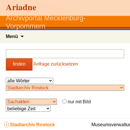
Ariadne
Archivportal Mecklenburg-
Vorpommern
Zum
Menü
Inhalt
springen
finden
Anfrage zurücksetzen
nur mit Bild
-
Stadtarchiv Rostock
Museumsverwaltun