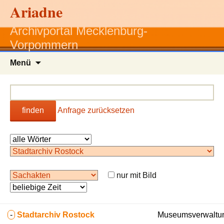
Ariadne
Archivportal Mecklenburg-
Vorpommern
Zum
Menü
Inhalt
springen
finden
Anfrage zurücksetzen
nur mit Bild
-
Stadtarchiv Rostock
Museumsverwaltun