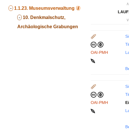
∧
-
1.1.23.
Museumsverwaltung
LAUF
-
10. Denkmalschutz,
∨
Archäologische Grabungen
Si
Ti
OAI-PMH
La
B
Si
Ti
OAI-PMH
E
La
B