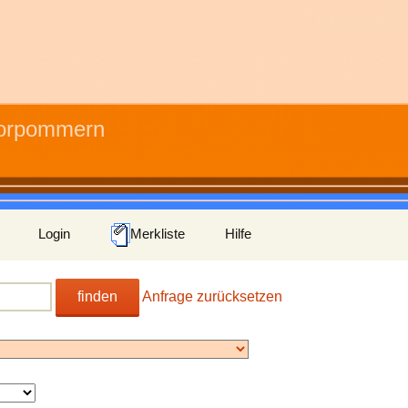
Vorpommern
Login
Merkliste
Hilfe
finden
Anfrage zurücksetzen