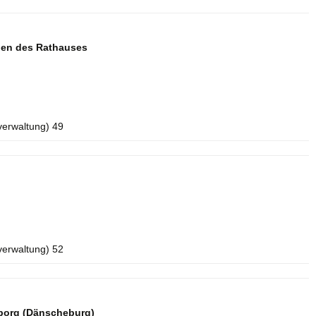
aden des Rathauses
verwaltung) 49
verwaltung) 52
borg (Dänscheburg)