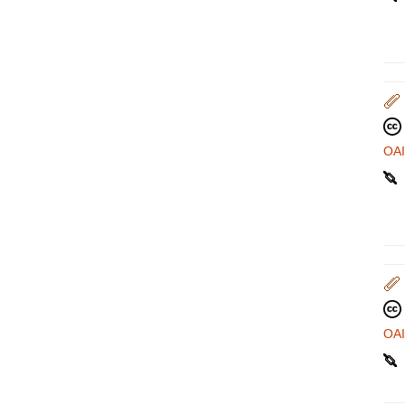
OA
OA