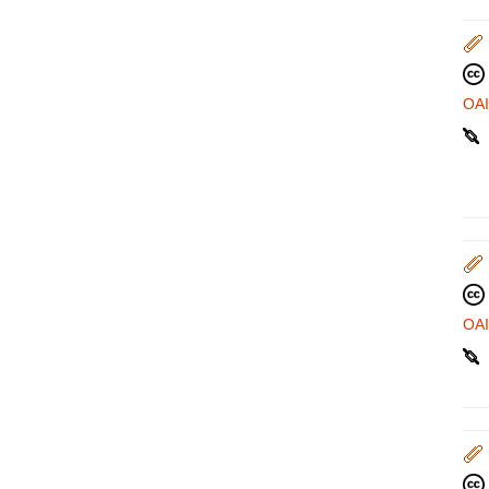
OA
OA