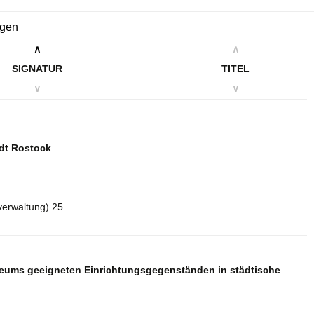
ngen
∧
∧
SIGNATUR
TITEL
∨
∨
dt Rostock
verwaltung) 25
seums geeigneten Einrichtungsgegenständen in städtische