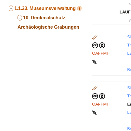
∧
-
1.1.23.
Museumsverwaltung
LAUF
-
10. Denkmalschutz,
∨
Archäologische Grabungen
Si
Ti
OAI-PMH
La
B
Si
Ti
OAI-PMH
E
La
B