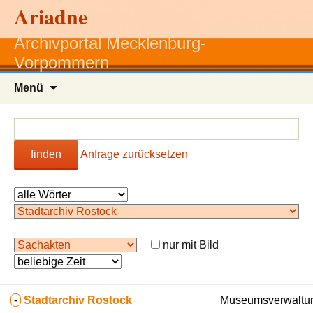
Ariadne
Archivportal Mecklenburg-
Vorpommern
Zum
Menü
Inhalt
springen
finden
Anfrage zurücksetzen
nur mit Bild
-
Stadtarchiv Rostock
Museumsverwaltun