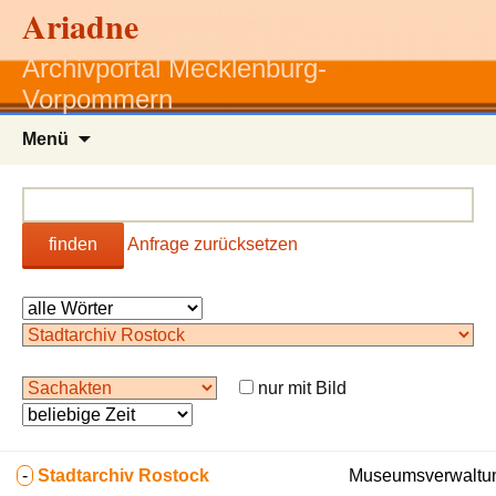
Ariadne
Archivportal Mecklenburg-
Vorpommern
Zum
Menü
Inhalt
springen
finden
Anfrage zurücksetzen
nur mit Bild
-
Stadtarchiv Rostock
Museumsverwaltun