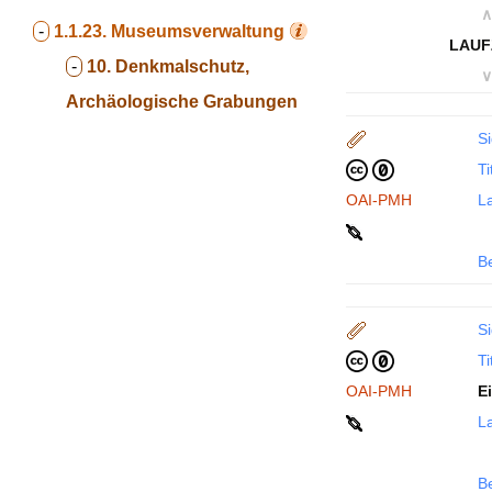
∧
-
1.1.23.
Museumsverwaltung
LAUF
-
10. Denkmalschutz,
∨
Archäologische Grabungen
Si
Ti
OAI-PMH
La
B
Si
Ti
OAI-PMH
E
La
B