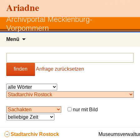
Ariadne
Archivportal Mecklenburg-
Vorpommern
Zum
Menü
Inhalt
springen
finden
Anfrage zurücksetzen
nur mit Bild
-
Stadtarchiv Rostock
Museumsverwaltun