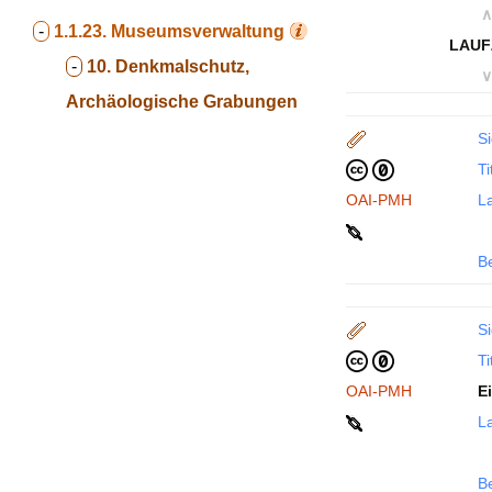
∧
-
1.1.23.
Museumsverwaltung
LAUF
-
10. Denkmalschutz,
∨
Archäologische Grabungen
Si
Ti
OAI-PMH
La
B
Si
Ti
OAI-PMH
E
La
B