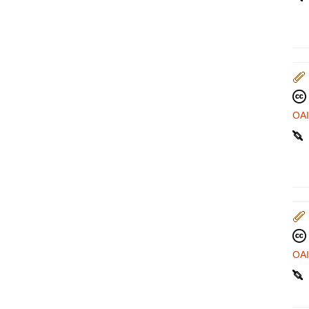
OA
OA