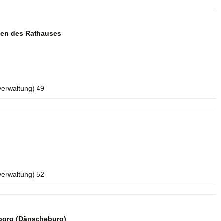
aden des Rathauses
verwaltung) 49
verwaltung) 52
borg (Dänscheburg)