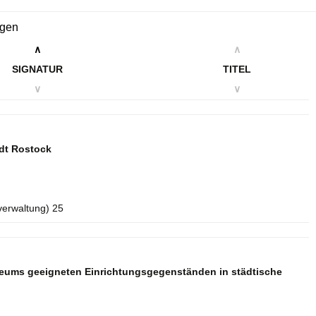
ngen
∧
∧
SIGNATUR
TITEL
∨
∨
dt Rostock
verwaltung) 25
seums geeigneten Einrichtungsgegenständen in städtische