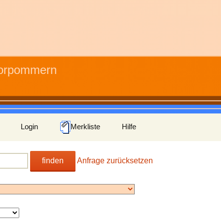
Vorpommern
Login
Merkliste
Hilfe
finden
Anfrage zurücksetzen