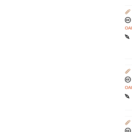
OA
OA