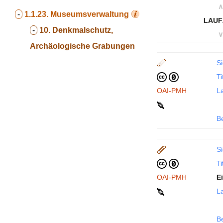
∧
-
1.1.23.
Museumsverwaltung
LAUF
-
10. Denkmalschutz,
∨
Archäologische Grabungen
Si
Ti
OAI-PMH
La
B
Si
Ti
OAI-PMH
E
La
B