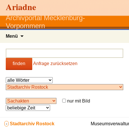
Ariadne
Archivportal Mecklenburg-
Vorpommern
Zum
Menü
Inhalt
springen
finden
Anfrage zurücksetzen
nur mit Bild
-
Stadtarchiv Rostock
Museumsverwaltun