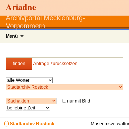
Ariadne
Archivportal Mecklenburg-
Vorpommern
Zum
Menü
Inhalt
springen
finden
Anfrage zurücksetzen
nur mit Bild
-
Stadtarchiv Rostock
Museumsverwaltun