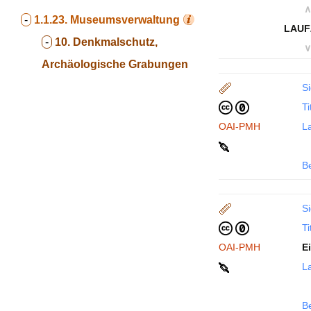
∧
-
1.1.23.
Museumsverwaltung
LAUF
-
10. Denkmalschutz,
∨
Archäologische Grabungen
Si
Ti
OAI-PMH
La
B
Si
Ti
OAI-PMH
E
La
B