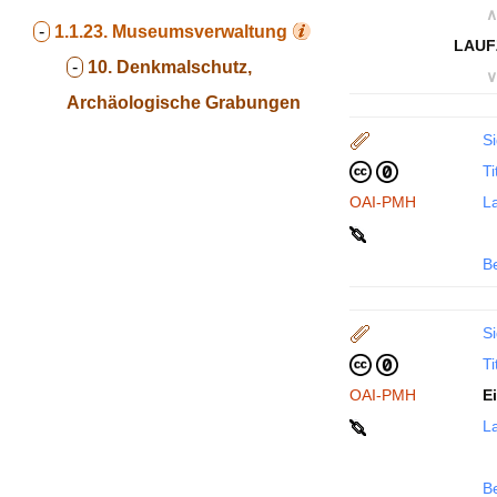
∧
-
1.1.23.
Museumsverwaltung
LAUF
-
10. Denkmalschutz,
∨
Archäologische Grabungen
Si
Ti
OAI-PMH
La
B
Si
Ti
OAI-PMH
E
La
B