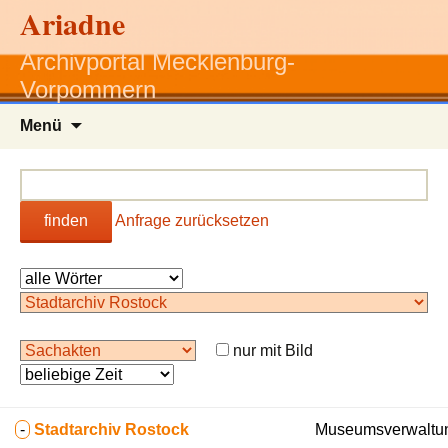
Ariadne
Archivportal Mecklenburg-
Vorpommern
Zum
Menü
Inhalt
springen
finden
Anfrage zurücksetzen
nur mit Bild
-
Stadtarchiv Rostock
Museumsverwaltun