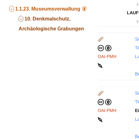
∧
-
1.1.23.
Museumsverwaltung
LAUF
-
10. Denkmalschutz,
∨
Archäologische Grabungen
Si
Ti
OAI-PMH
La
B
Si
Ti
OAI-PMH
E
La
B