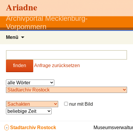
Ariadne
Archivportal Mecklenburg-
Vorpommern
Zum
Menü
Inhalt
springen
finden
Anfrage zurücksetzen
nur mit Bild
-
Stadtarchiv Rostock
Museumsverwaltun