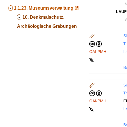
∧
-
1.1.23.
Museumsverwaltung
LAUF
-
10. Denkmalschutz,
∨
Archäologische Grabungen
Si
Ti
OAI-PMH
La
B
Si
Ti
OAI-PMH
E
La
B