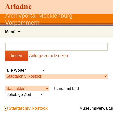
Ariadne
Archivportal Mecklenburg-
Vorpommern
Zum
Menü
Inhalt
springen
finden
Anfrage zurücksetzen
nur mit Bild
-
Stadtarchiv Rostock
Museumsverwaltun