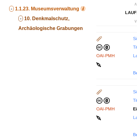
∧
-
1.1.23.
Museumsverwaltung
LAUF
-
10. Denkmalschutz,
∨
Archäologische Grabungen
Si
Ti
OAI-PMH
La
B
Si
Ti
OAI-PMH
E
La
B