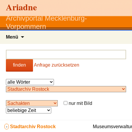
Ariadne
Archivportal Mecklenburg-
Vorpommern
Zum
Menü
Inhalt
springen
finden
Anfrage zurücksetzen
nur mit Bild
-
Stadtarchiv Rostock
Museumsverwaltun