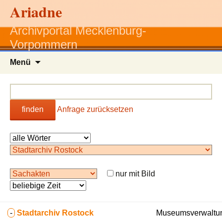
Ariadne
Archivportal Mecklenburg-
Vorpommern
Zum
Menü
Inhalt
springen
finden
Anfrage zurücksetzen
nur mit Bild
-
Stadtarchiv Rostock
Museumsverwaltun