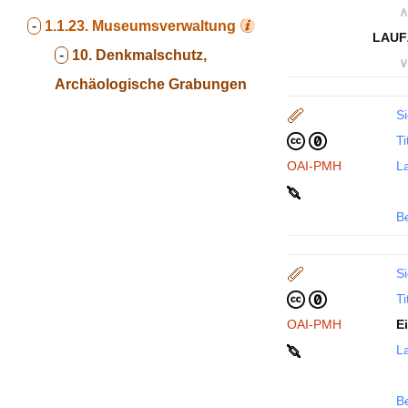
∧
-
1.1.23.
Museumsverwaltung
LAUF
-
10. Denkmalschutz,
∨
Archäologische Grabungen
Si
Ti
OAI-PMH
La
B
Si
Ti
OAI-PMH
E
La
B