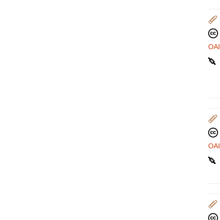
OA
OA