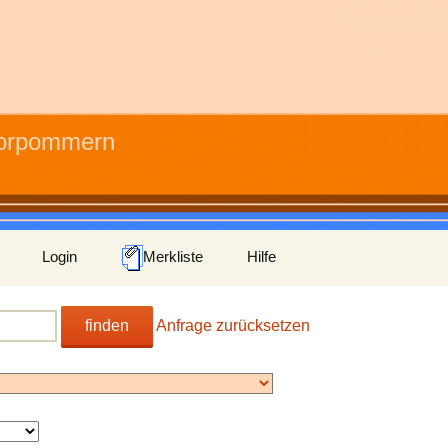
Vorpommern
Login
Merkliste
Hilfe
finden
Anfrage zurücksetzen