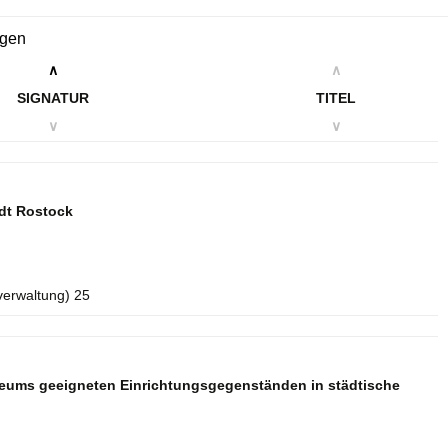
ngen
∧
∧
SIGNATUR
TITEL
∨
∨
dt Rostock
verwaltung) 25
seums geeigneten Einrichtungsgegenständen in städtische