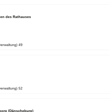
aden des Rathauses
verwaltung) 49
verwaltung) 52
borg (Dänscheburg)