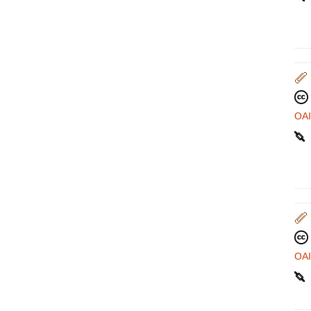
OA
OA