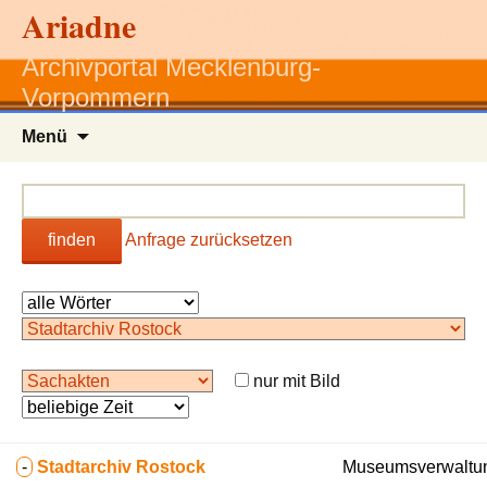
Ariadne
Archivportal Mecklenburg-
Vorpommern
Zum
Menü
Inhalt
springen
finden
Anfrage zurücksetzen
nur mit Bild
-
Stadtarchiv Rostock
Museumsverwaltun