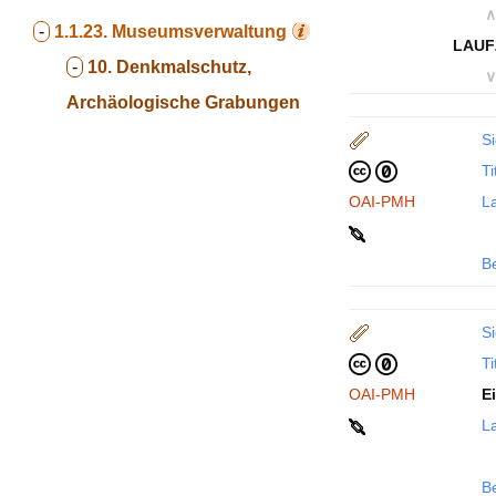
∧
-
1.1.23.
Museumsverwaltung
LAUF
-
10. Denkmalschutz,
∨
Archäologische Grabungen
Si
Ti
OAI-PMH
La
B
Si
Ti
OAI-PMH
E
La
B