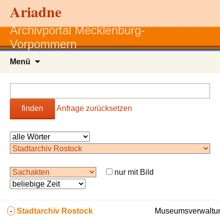
Ariadne
Archivportal Mecklenburg-
Vorpommern
Zum
Menü
Inhalt
springen
finden
Anfrage zurücksetzen
nur mit Bild
-
Stadtarchiv Rostock
Museumsverwaltun