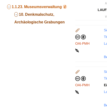
∧
-
1.1.23.
Museumsverwaltung
LAUF
-
10. Denkmalschutz,
∨
Archäologische Grabungen
Si
Ti
OAI-PMH
La
B
Si
Ti
OAI-PMH
E
La
B