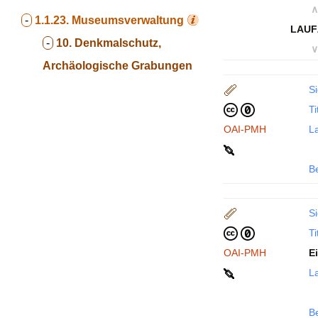
∧
-
1.1.23.
Museumsverwaltung
LAUF
-
10. Denkmalschutz,
∨
Archäologische Grabungen
Si
Ti
OAI-PMH
La
B
Si
Ti
OAI-PMH
E
La
B