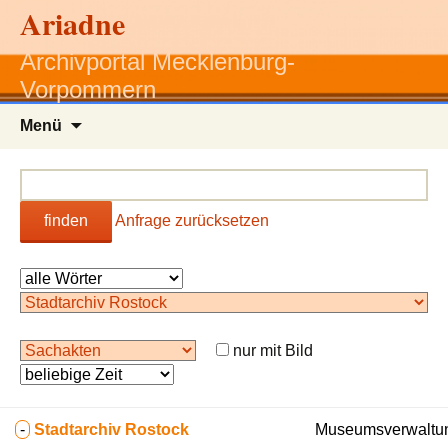
Ariadne
Archivportal Mecklenburg-
Vorpommern
Zum
Menü
Inhalt
springen
finden
Anfrage zurücksetzen
nur mit Bild
-
Stadtarchiv Rostock
Museumsverwaltun