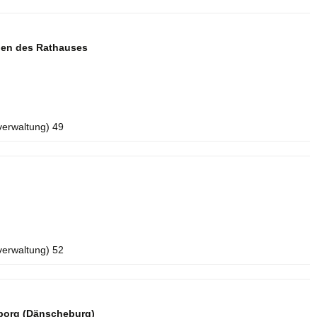
aden des Rathauses
verwaltung) 49
verwaltung) 52
borg (Dänscheburg)