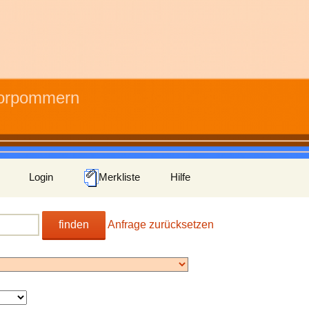
Vorpommern
Login
Merkliste
Hilfe
finden
Anfrage zurücksetzen