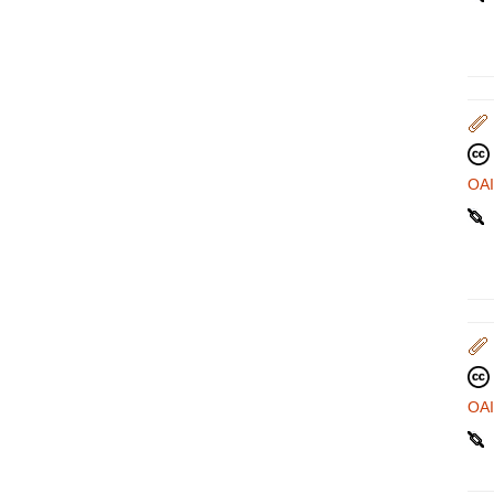
OA
OA