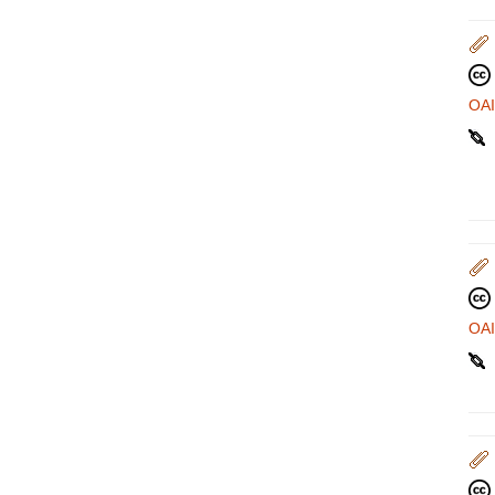
OA
OA