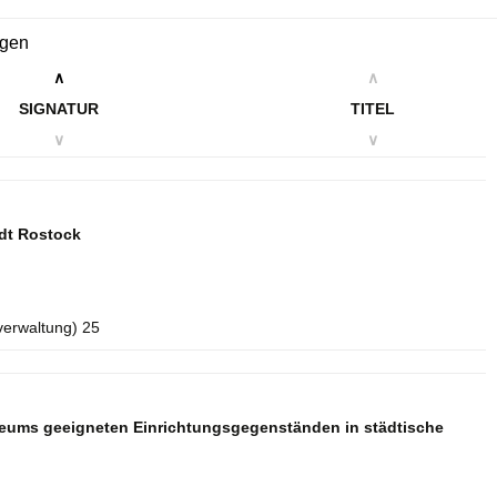
ngen
∧
∧
SIGNATUR
TITEL
∨
∨
dt Rostock
verwaltung) 25
seums geeigneten Einrichtungsgegenständen in städtische