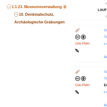
∧
-
1.1.23.
Museumsverwaltung
LAUF
-
10. Denkmalschutz,
∨
Archäologische Grabungen
Si
Ti
OAI-PMH
La
B
Si
Ti
OAI-PMH
E
La
B