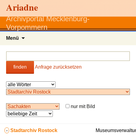
Ariadne
Archivportal Mecklenburg-
Vorpommern
Zum
Menü
Inhalt
springen
finden
Anfrage zurücksetzen
nur mit Bild
-
Stadtarchiv Rostock
Museumsverwaltun