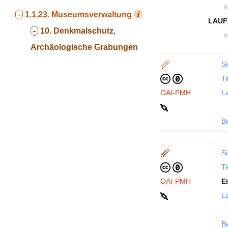
∧
-
1.1.23.
Museumsverwaltung
LAUF
-
10. Denkmalschutz,
∨
Archäologische Grabungen
Si
Ti
OAI-PMH
La
B
Si
Ti
OAI-PMH
E
La
B