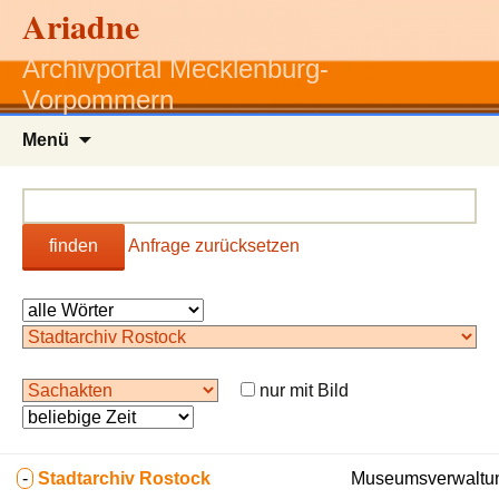
Ariadne
Archivportal Mecklenburg-
Vorpommern
Zum
Menü
Inhalt
springen
finden
Anfrage zurücksetzen
nur mit Bild
-
Stadtarchiv Rostock
Museumsverwaltun