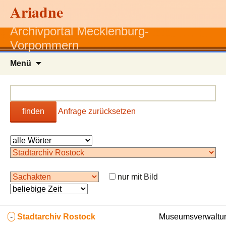
Ariadne
Archivportal Mecklenburg-
Vorpommern
Zum
Menü
Inhalt
springen
finden
Anfrage zurücksetzen
nur mit Bild
-
Stadtarchiv Rostock
Museumsverwaltun