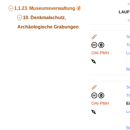
∧
-
1.1.23.
Museumsverwaltung
LAUF
-
10. Denkmalschutz,
∨
Archäologische Grabungen
Si
Ti
OAI-PMH
La
B
Si
Ti
OAI-PMH
E
La
B