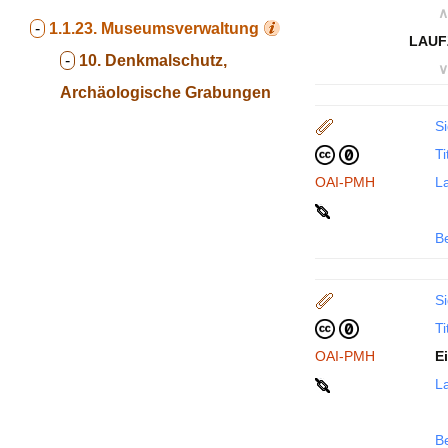
∧
-
1.1.23.
Museumsverwaltung
LAUF
-
10. Denkmalschutz,
∨
Archäologische Grabungen
Si
Ti
OAI-PMH
La
B
Si
Ti
OAI-PMH
E
La
B