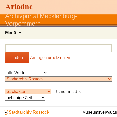
Ariadne
Archivportal Mecklenburg-
Vorpommern
Zum
Menü
Inhalt
springen
finden
Anfrage zurücksetzen
nur mit Bild
-
Stadtarchiv Rostock
Museumsverwaltun