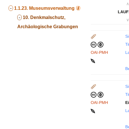
∧
-
1.1.23.
Museumsverwaltung
LAUF
-
10. Denkmalschutz,
∨
Archäologische Grabungen
Si
Ti
OAI-PMH
La
B
Si
Ti
OAI-PMH
E
La
B