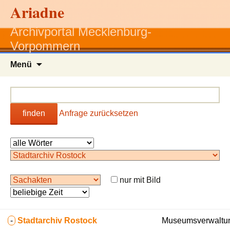
Ariadne
Archivportal Mecklenburg-
Vorpommern
Zum
Menü
Inhalt
springen
finden
Anfrage zurücksetzen
nur mit Bild
-
Stadtarchiv Rostock
Museumsverwaltun