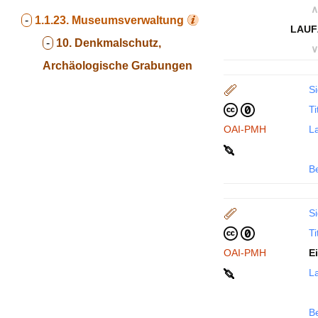
∧
-
1.1.23.
Museumsverwaltung
LAUF
-
10. Denkmalschutz,
∨
Archäologische Grabungen
Si
Ti
OAI-PMH
La
B
Si
Ti
OAI-PMH
E
La
B