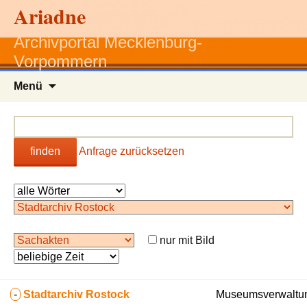
Ariadne
Archivportal Mecklenburg-
Vorpommern
Zum
Menü
Inhalt
springen
finden
Anfrage zurücksetzen
nur mit Bild
-
Stadtarchiv Rostock
Museumsverwaltun