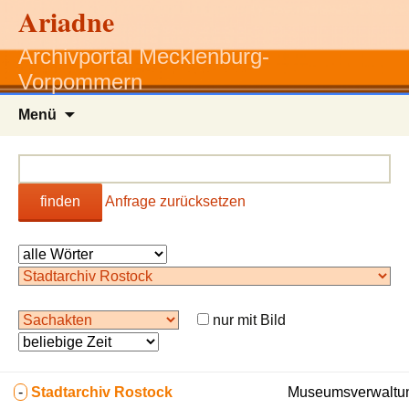
Ariadne
Archivportal Mecklenburg-
Vorpommern
Zum
Menü
Inhalt
springen
finden
Anfrage zurücksetzen
nur mit Bild
-
Stadtarchiv Rostock
Museumsverwaltun