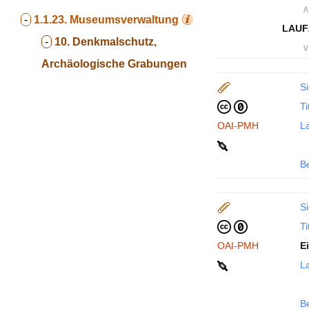
∧
-
1.1.23.
Museumsverwaltung
LAUF
-
10. Denkmalschutz,
∨
Archäologische Grabungen
Si
Ti
OAI-PMH
La
B
Si
Ti
OAI-PMH
E
La
B