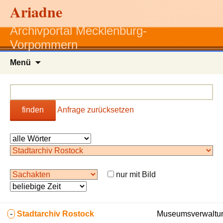
Ariadne
Archivportal Mecklenburg-
Vorpommern
Zum
Menü
Inhalt
springen
finden
Anfrage zurücksetzen
nur mit Bild
-
Stadtarchiv Rostock
Museumsverwaltun