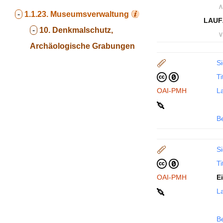
∧
-
1.1.23.
Museumsverwaltung
LAUF
-
10. Denkmalschutz,
∨
Archäologische Grabungen
Si
Ti
OAI-PMH
La
B
Si
Ti
OAI-PMH
E
La
B