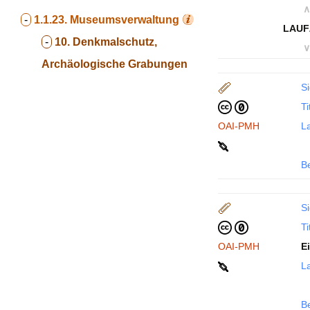
∧
-
1.1.23.
Museumsverwaltung
LAUF
-
10. Denkmalschutz,
∨
Archäologische Grabungen
Si
Ti
OAI-PMH
La
B
Si
Ti
OAI-PMH
E
La
B