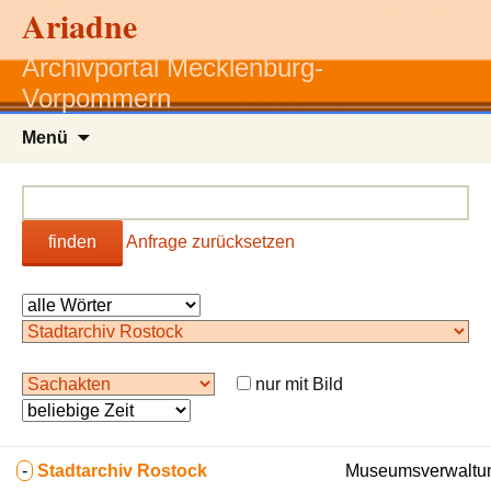
Ariadne
Archivportal Mecklenburg-
Vorpommern
Zum
Menü
Inhalt
springen
finden
Anfrage zurücksetzen
nur mit Bild
-
Stadtarchiv Rostock
Museumsverwaltun