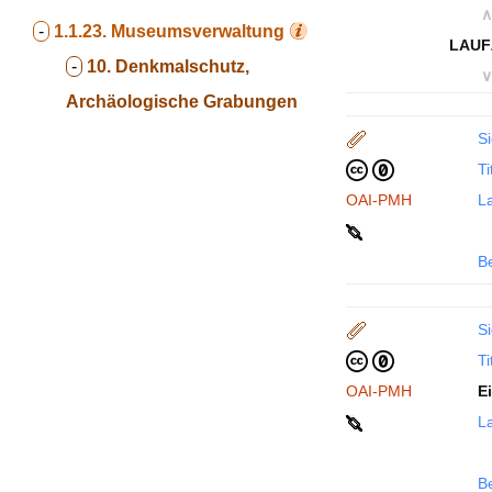
∧
-
1.1.23.
Museumsverwaltung
LAUF
-
10. Denkmalschutz,
∨
Archäologische Grabungen
Si
Ti
OAI-PMH
La
B
Si
Ti
OAI-PMH
E
La
B