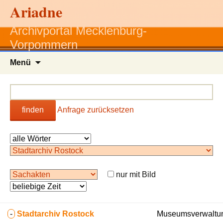
Ariadne
Archivportal Mecklenburg-
Vorpommern
Zum
Menü
Inhalt
springen
finden
Anfrage zurücksetzen
nur mit Bild
-
Stadtarchiv Rostock
Museumsverwaltun