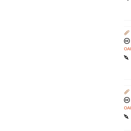
OA
OA