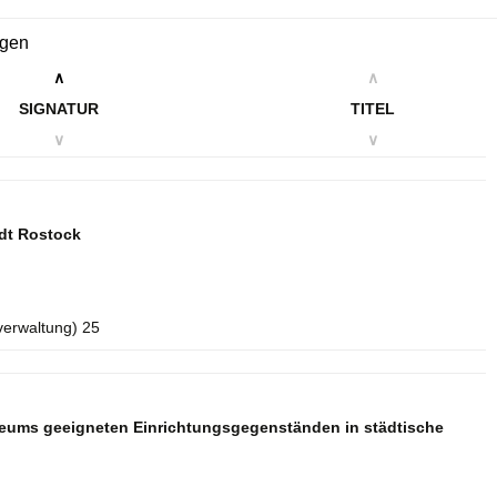
ngen
∧
∧
SIGNATUR
TITEL
∨
∨
dt Rostock
verwaltung) 25
seums geeigneten Einrichtungsgegenständen in städtische