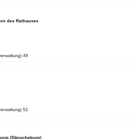
aden des Rathauses
verwaltung) 49
verwaltung) 52
borg (Dänscheburg)