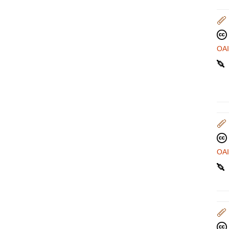
OA
OA