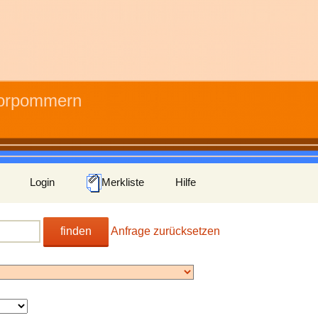
Vorpommern
Login
Merkliste
Hilfe
finden
Anfrage zurücksetzen