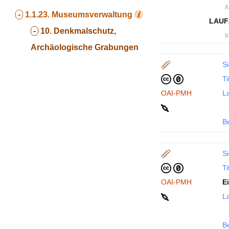
∧
-
1.1.23.
Museumsverwaltung
LAUF
-
10. Denkmalschutz,
∨
Archäologische Grabungen
Si
Ti
OAI-PMH
La
B
Si
Ti
OAI-PMH
E
La
B