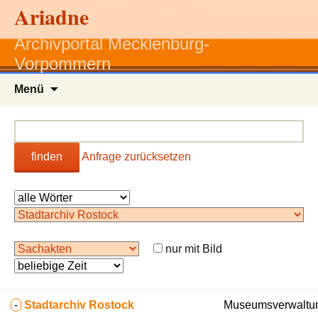
Ariadne
Archivportal Mecklenburg-
Vorpommern
Zum
Menü
Inhalt
springen
finden
Anfrage zurücksetzen
nur mit Bild
-
Stadtarchiv Rostock
Museumsverwaltun