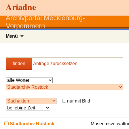
Ariadne
Archivportal Mecklenburg-
Vorpommern
Zum
Menü
Inhalt
springen
finden
Anfrage zurücksetzen
nur mit Bild
-
Stadtarchiv Rostock
Museumsverwaltun