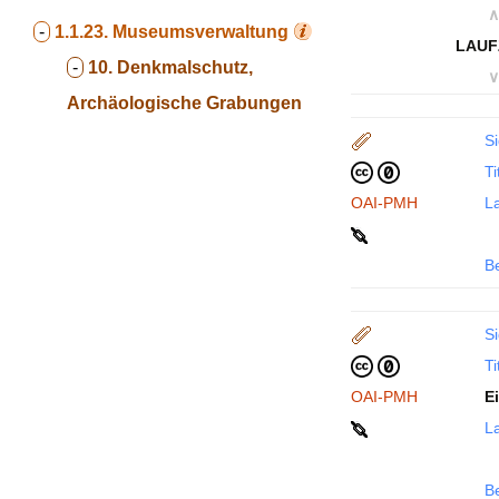
∧
-
1.1.23.
Museumsverwaltung
LAUF
-
10. Denkmalschutz,
∨
Archäologische Grabungen
Si
Ti
OAI-PMH
La
B
Si
Ti
OAI-PMH
E
La
B