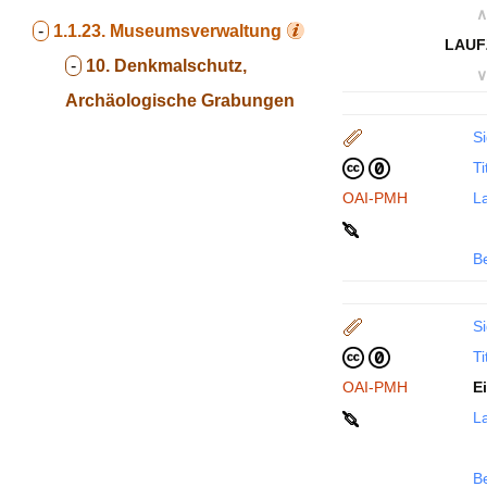
∧
-
1.1.23.
Museumsverwaltung
LAUF
-
10. Denkmalschutz,
∨
Archäologische Grabungen
Si
Ti
OAI-PMH
La
B
Si
Ti
OAI-PMH
E
La
B