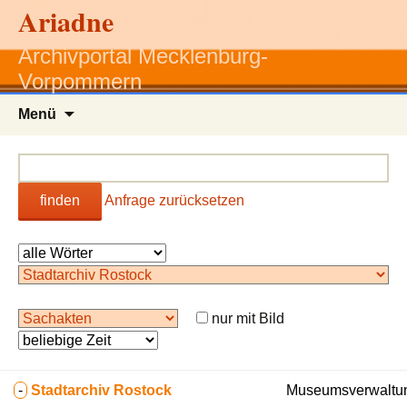
Ariadne
Archivportal Mecklenburg-
Vorpommern
Zum
Menü
Inhalt
springen
finden
Anfrage zurücksetzen
nur mit Bild
-
Stadtarchiv Rostock
Museumsverwaltun