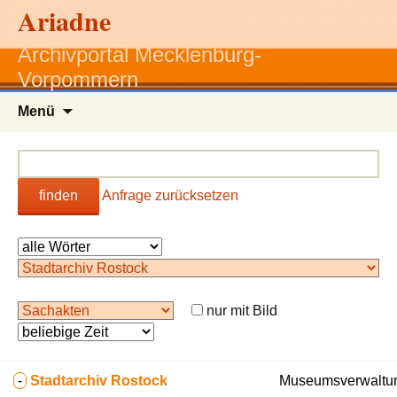
Ariadne
Archivportal Mecklenburg-
Vorpommern
Zum
Menü
Inhalt
springen
finden
Anfrage zurücksetzen
nur mit Bild
-
Stadtarchiv Rostock
Museumsverwaltun