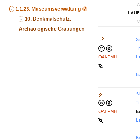
∧
-
1.1.23.
Museumsverwaltung
LAUF
-
10. Denkmalschutz,
∨
Archäologische Grabungen
Si
Ti
OAI-PMH
La
B
Si
Ti
OAI-PMH
E
La
B