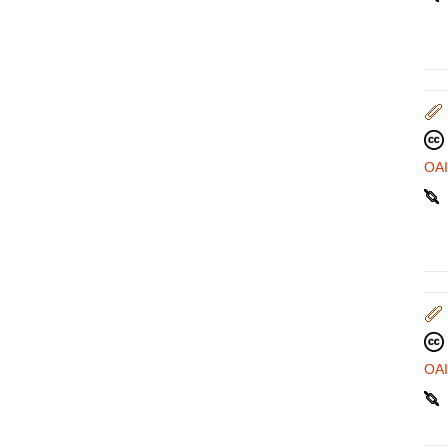
OA
OA