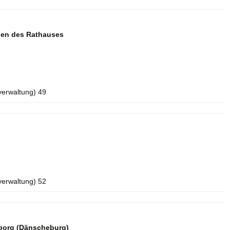
aden des Rathauses
verwaltung) 49
verwaltung) 52
borg (Dänscheburg)