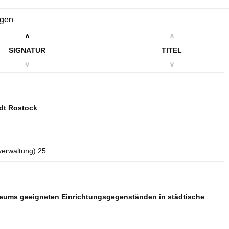
ngen
∧
∧
SIGNATUR
TITEL
∨
∨
dt Rostock
verwaltung) 25
seums geeigneten Einrichtungsgegenständen in städtische