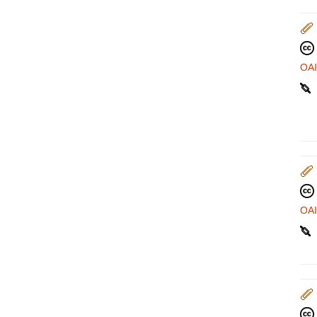
OA
OA