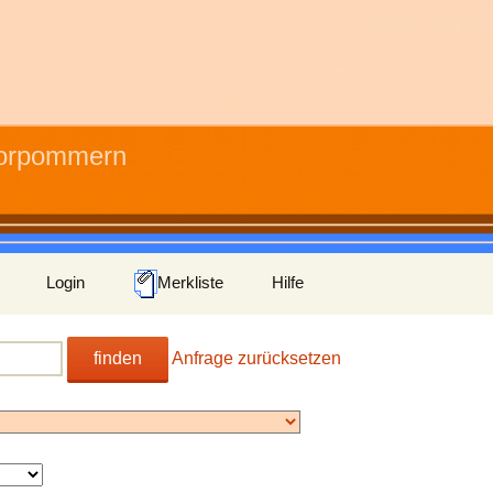
Vorpommern
Login
Merkliste
Hilfe
finden
Anfrage zurücksetzen