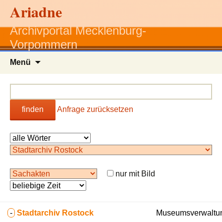
Ariadne
Archivportal Mecklenburg-
Vorpommern
Zum
Menü
Inhalt
springen
finden
Anfrage zurücksetzen
nur mit Bild
-
Stadtarchiv Rostock
Museumsverwaltun