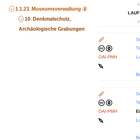
∧
-
1.1.23.
Museumsverwaltung
LAUF
-
10. Denkmalschutz,
∨
Archäologische Grabungen
Si
Ti
OAI-PMH
La
B
Si
Ti
OAI-PMH
E
La
B