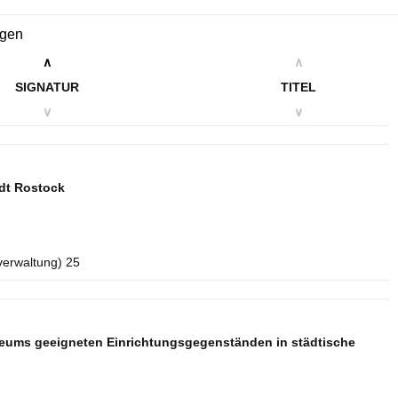
ngen
∧
∧
SIGNATUR
TITEL
∨
∨
dt Rostock
verwaltung) 25
seums geeigneten Einrichtungsgegenständen in städtische