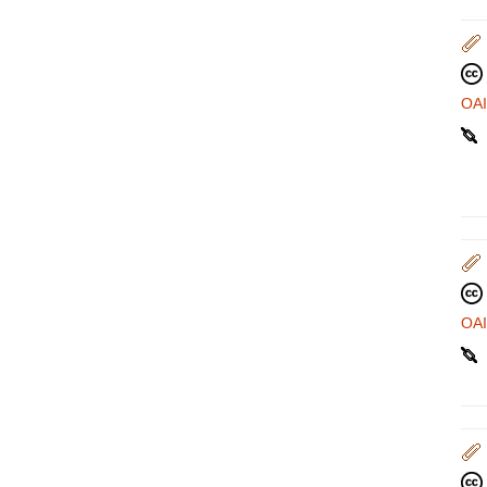
OA
OA