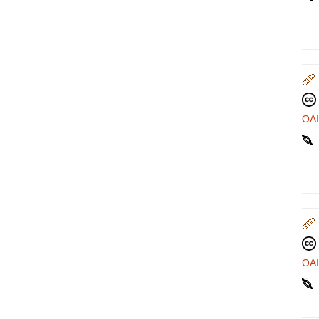
OA
OA