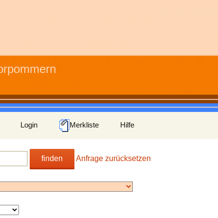
Vorpommern
Login
Merkliste
Hilfe
finden
Anfrage zurücksetzen