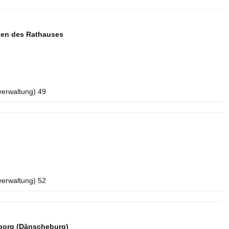
aden des Rathauses
verwaltung) 49
verwaltung) 52
borg (Dänscheburg)