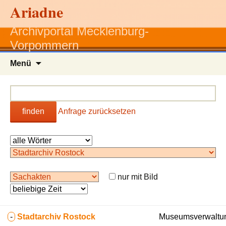
Ariadne
Archivportal Mecklenburg-
Vorpommern
Zum
Menü
Inhalt
springen
finden
Anfrage zurücksetzen
nur mit Bild
-
Stadtarchiv Rostock
Museumsverwaltun