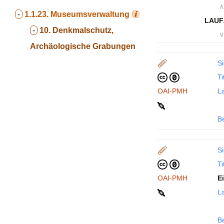
∧
-
1.1.23.
Museumsverwaltung
LAUF
-
10. Denkmalschutz,
∨
Archäologische Grabungen
Si
Ti
OAI-PMH
La
B
Si
Ti
OAI-PMH
E
La
B