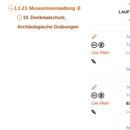
∧
-
1.1.23.
Museumsverwaltung
LAUF
-
10. Denkmalschutz,
∨
Archäologische Grabungen
Si
Ti
OAI-PMH
La
B
Si
Ti
OAI-PMH
E
La
B