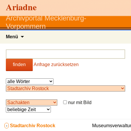
Ariadne
Archivportal Mecklenburg-
Vorpommern
Zum
Menü
Inhalt
springen
finden
Anfrage zurücksetzen
nur mit Bild
-
Stadtarchiv Rostock
Museumsverwaltun