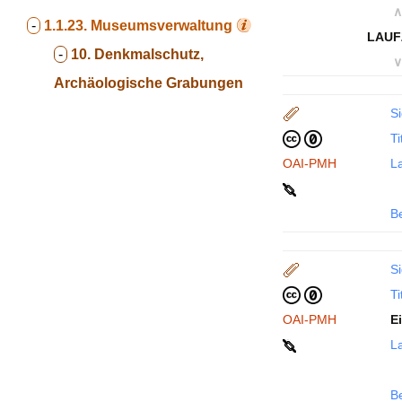
∧
-
1.1.23.
Museumsverwaltung
LAUF
-
10. Denkmalschutz,
∨
Archäologische Grabungen
Si
Ti
OAI-PMH
La
B
Si
Ti
OAI-PMH
E
La
B