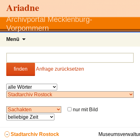
Ariadne
Archivportal Mecklenburg-
Vorpommern
Zum
Menü
Inhalt
springen
finden
Anfrage zurücksetzen
nur mit Bild
-
Stadtarchiv Rostock
Museumsverwaltun